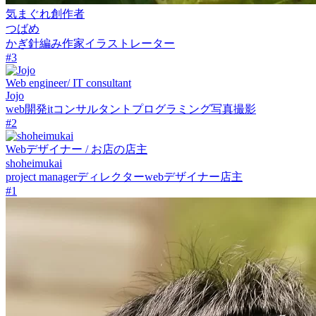
気まぐれ創作者
つばめ
かぎ針編み作家
イラストレーター
#
3
Web engineer/ IT consultant
Jojo
web開発
itコンサルタント
プログラミング
写真撮影
#
2
Webデザイナー / お店の店主
shoheimukai
project manager
ディレクター
webデザイナー
店主
#
1