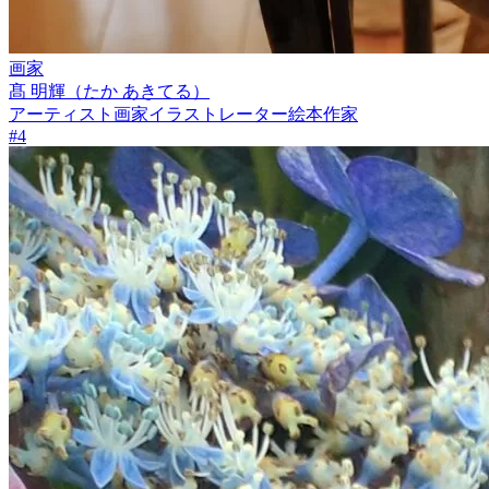
画家
髙 明輝（たか あきてる）
アーティスト
画家
イラストレーター
絵本作家
#
4