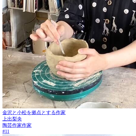
金沢と小松を拠点とする作家
上出梨央
陶芸作家
作家
#
11