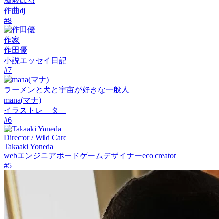
滋毅はる
作曲
dj
#
8
作家
作田優
小説
エッセイ
日記
#
7
ラーメンと犬と宇宙が好きな一般人
mana(マナ)
イラストレーター
#
6
Director / Wild Card
Takaaki Yoneda
webエンジニア
ボードゲームデザイナー
eco creator
#
5