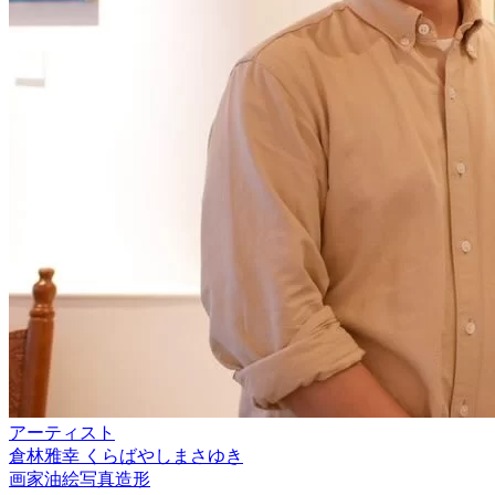
アーティスト
倉林雅幸 くらばやしまさゆき
画家
油絵
写真
造形