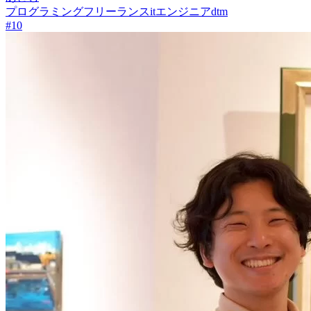
プログラミング
フリーランス
itエンジニア
dtm
#
10