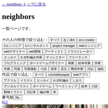
← neighbors トップに戻る
neighbors
一覧ページです。
その人の特徴で絞り込む：
すべて
dj
dtm
eco creator
itエンジニア
itコンサルタント
project manager
webエンジニア
webデザイナー
web開発
アーティスト
イラストレーター
エッセイ
かぎ針編み作家
ディレクター
フリーランス
プログラミング
ボードゲームデザイナー
画家
絵本作家
作家
作曲
写真
写真撮影
小説
造形
店主
陶芸作家
日記
油絵
作品で絞り込む：
すべて
crochetbouquet
webアプリ
アクリル
イラスト
エッセイ
かぎ針編み
しおり
デジタルイラスト
ボードゲーム
ワークショップ
絵本
小説
動物イラスト
日記本
編み物
本
番号順
No.
#
12