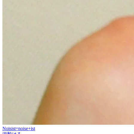
Noisist=noise+ist